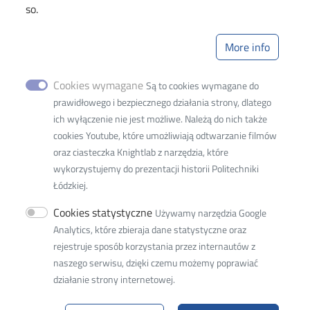
Library
so.
Web Dziekanat
More info
Image
Cookies wymagane
Są to cookies wymagane do
prawidłowego i bezpiecznego działania strony, dlatego
ich wyłączenie nie jest możliwe. Należą do nich także
cookies Youtube, które umożliwiają odtwarzanie filmów
oraz ciasteczka Knightlab z narzędzia, które
wykorzystujemy do prezentacji historii Politechniki
Lodz University of Technology
Łódzkiej.
Faculty of
Organization and
Cookies statystyczne
Używamy narzędzia Google
Management
Analytics, które zbieraja dane statystyczne oraz
rejestruje sposób korzystania przez internautów z
93-005 Łódź, ul. Wólczańska 221
naszego serwisu, dzięki czemu możemy poprawiać
tel. 42 631 37 68
działanie strony internetowej.
e-mail:
w8w8d@adm.p.lodz.pl