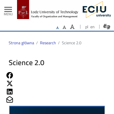
- Home
Skip to main content
menu
MENU
pl
en
Strona główna
Research
Science 2.0
Science 2.0
Share on Fb
Share on Twitter
Share on Linkedin
Share on Mailto