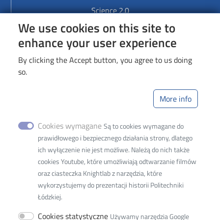
Science 2.0
We use cookies on this site to
Links
enhance your user experience
Lodz University of Technology
By clicking the Accept button, you agree to us doing
Library
so.
Web Dziekanat
More info
Image
Cookies wymagane
Są to cookies wymagane do
prawidłowego i bezpiecznego działania strony, dlatego
ich wyłączenie nie jest możliwe. Należą do nich także
cookies Youtube, które umożliwiają odtwarzanie filmów
oraz ciasteczka Knightlab z narzędzia, które
wykorzystujemy do prezentacji historii Politechniki
Lodz University of Technology
Łódzkiej.
Faculty of
Organization and
Cookies statystyczne
Używamy narzędzia Google