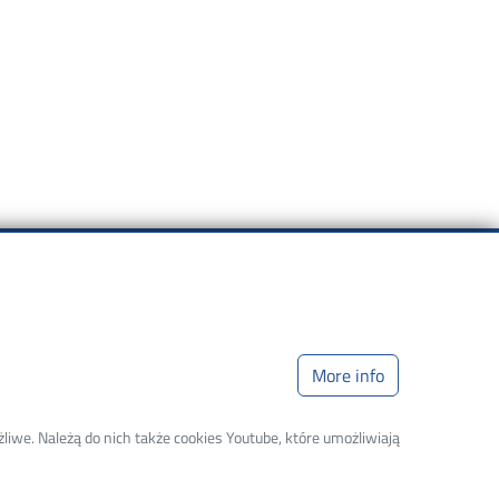
Shortcut
Links
tudents
Lodz University of
Technology
More info
tudents’s guide
Library
cience 2.0
Web Dziekanat
liwe. Należą do nich także cookies Youtube, które umożliwiają