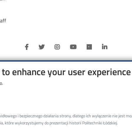
aff
e to enhance your user experience
Deparment
o.
History WOIZ PŁ
S
Structure WOIZ
S
Dean’s Office
S
łowego i bezpiecznego działania strony, dlatego ich wyłączenie nie jest moż
Contact
, które wykorzystujemy do prezentacji historii Politechniki Łódzkiej.