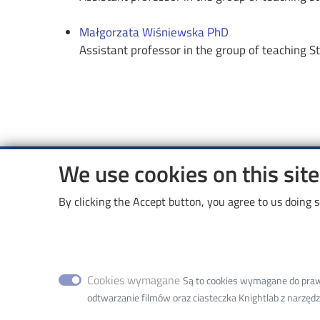
Małgorzata Wiśniewska PhD
Assistant professor in the group of teaching St
We use cookies on this sit
Image
By clicking the Accept button, you agree to us doing s
Cookies wymagane
Są to cookies wymagane do prawid
Lodz University of Technology
odtwarzanie filmów oraz ciasteczka Knightlab z narzędzia