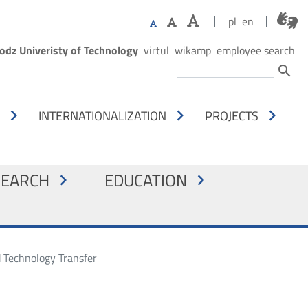
pl
en
órne menu
odz Univeristy of Technology
virtul
wikamp
employee search
Search
search
NA OSOBY
chevron_right
chevron_right
chevron_right
S
INTERNATIONALIZATION
PROJECTS
A
SEARCH
EDUCATION
chevron_right
chevron_right
d Technology Transfer