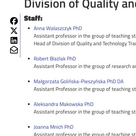
Division of Quality a
Staff:
Share on Fb
Anna Walaszczyk PhD
Share on Twitter
Assistant professor in the group of teaching st
Share on Linkedin
Head of Division of Quality and Technology Tra
Share on Mailto
Robert Blażlak PhD
Assistant Professor in the group of research a
Małgorzata Golińska-Pieszyńska PhD DA
Assistant Professor in the group of teaching st
Aleksandra Makowska PhD
Assistant professor in the group of teaching st
Joanna Mnich PhD
Assistant professor in the group of teaching st