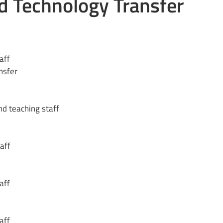
nd Technology Transfer
aff
nsfer
nd teaching staff
aff
aff
aff