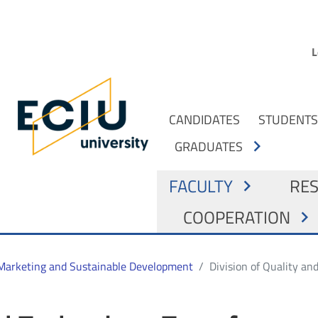
Skip to main content
G
L
- Home
NAWIGACJA Z PODZIAŁEM 
CANDIDATES
STUDENT
chevron_right
GRADUATES
GŁÓWNA NAWIGACJ
FACULTY
RE
chevron_right
COOPERATION
chevron_right
f Marketing and Sustainable Development
Division of Quality an