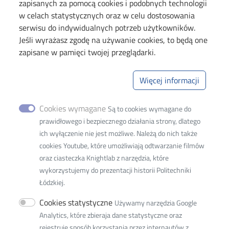
zapisanych za pomocą cookies i podobnych technologii
w celach statystycznych oraz w celu dostosowania
serwisu do indywidualnych potrzeb użytkowników.
Jeśli wyrażasz zgodę na używanie cookies, to będą one
zapisane w pamięci twojej przeglądarki.
Politechnika Łódzka
Wydział Organizacji i Zarządzania
Więcej informacji
Adres siedziby:
93-005 Łódź, ul. Wólczańska 221
Cookies wymagane
Są to cookies wymagane do
prawidłowego i bezpiecznego działania strony, dlatego
Adres do korespondencji:
ich wyłączenie nie jest możliwe. Należą do nich także
90-924 Łódź
cookies Youtube, które umożliwiają odtwarzanie filmów
ul. Żeromskiego 116
oraz ciasteczka Knightlab z narzędzia, które
Adres do doręczeń elektronicznych (ADE)
:
AE:PL-
wykorzystujemy do prezentacji historii Politechniki
77859-99877-ERVVB-29
Łódzkiej.
Cookies statystyczne
tel. 42 631 37 68
Używamy narzędzia Google
e-mail:
w8w8d@adm.p.lodz.pl
Analytics, które zbieraja dane statystyczne oraz
rejestruje sposób korzystania przez internautów z