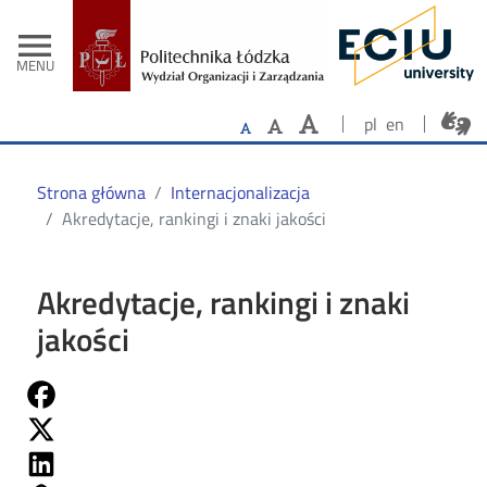
- Strona główn
Przejdź do treści
menu
MENU
pl
en
Strona główna
Internacjonalizacja
Akredytacje, rankingi i znaki jakości
Akredytacje, rankingi i znaki
jakości
Share on Fb
Share on Twitter
Share on Linkedin