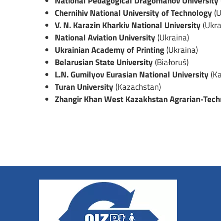
National Pedagogical Dragomanov University
Chernihiv National University of Technology
(U
V. N. Karazin Kharkiv National University
(Ukra
National Aviation University
(Ukraina)
Ukrainian Academy of Printing
(Ukraina)
Belarusian State University
(Białoruś)
L.N. Gumilyov Eurasian National University
(K
Turan University
(Kazachstan)
Zhangir Khan West Kazakhstan Agrarian-Techn
Image