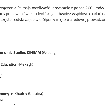
Zarządzania PŁ mają możliwość korzystania z ponad 200 umów 
 pracowników i studentów, jak również wspólnych badań nauko
często podstawą do współpracy międzynarodowej prowadzonej 
rgonomic Studies CIHEAM
(Włochy)
 Education
(Meksyk)
y)
onomy in Kharkiv
(Ukraina)
na)