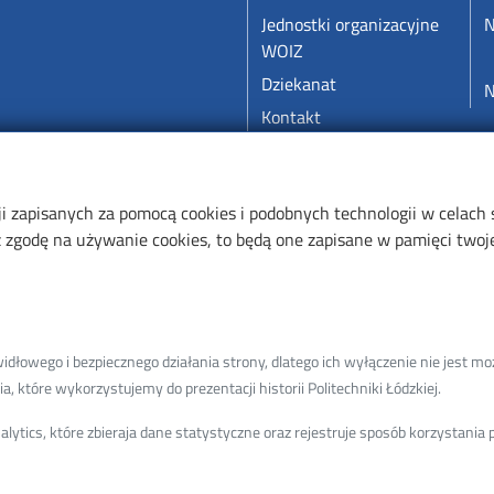
Jednostki organizacyjne
N
WOIZ
Dziekanat
N
Kontakt
ji zapisanych za pomocą cookies i podobnych technologii w celach
zgodę na używanie cookies, to będą one zapisane w pamięci twojej
łowego i bezpiecznego działania strony, dlatego ich wyłączenie nie jest moż
859-99877-ERVVB-29
, które wykorzystujemy do prezentacji historii Politechniki Łódzkiej.
ytics, które zbieraja dane statystyczne oraz rejestruje sposób korzystani