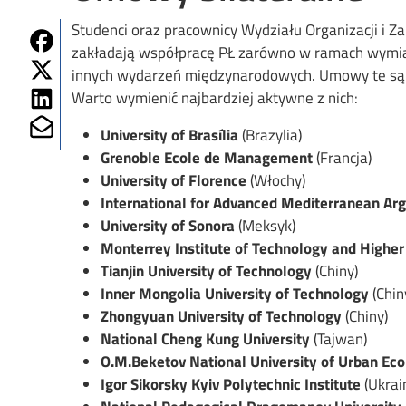
Studenci oraz pracownicy Wydziału Organizacji i 
Share on Fb
zakładają współpracę PŁ zarówno w ramach wymiany
Share on Twitter
innych wydarzeń międzynarodowych. Umowy te są 
Share on Linkedin
Warto wymienić najbardziej aktywne z nich:
Share on Mailto
University of Brasília
(Brazylia)
Grenoble Ecole de Management
(Francja)
University of Florence
(Włochy)
International for Advanced Mediterranean A
University of Sonora
(Meksyk)
Monterrey Institute of Technology and Higher
Tianjin University of Technology
(Chiny)
Inner Mongolia University of Technology
(Chin
Zhongyuan University of Technology
(Chiny)
National Cheng Kung University
(Tajwan)
O.M.Beketov National University of Urban Ec
Igor Sikorsky Kyiv Polytechnic Institute
(Ukrai