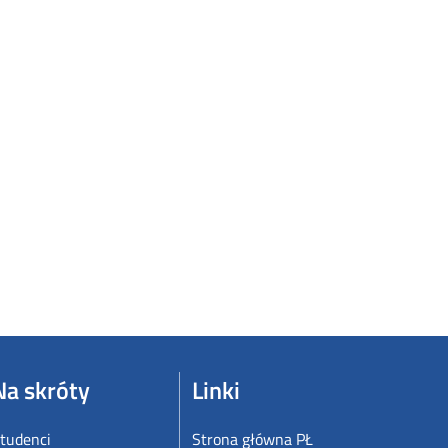
Na skróty
Linki
tudenci
Strona główna PŁ