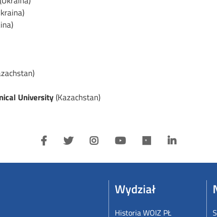
(Ukraina)
kraina)
ina)
azachstan)
ical University
(Kazachstan)
Wydział
Historia WOIZ PŁ
S