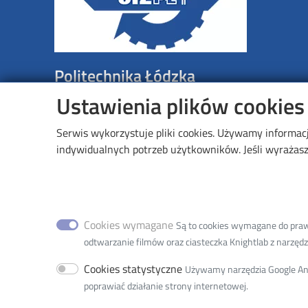
Politechnika Łódzka
Wydział Organizacji i Zarządzania
Ustawienia plików cookies
Adres siedziby:
Serwis wykorzystuje pliki cookies. Używamy informac
93-005 Łódź, ul. Wólczańska 221
indywidualnych potrzeb użytkowników. Jeśli wyrażasz 
Adres do korespondencji:
90-924 Łódź
ul. Żeromskiego 116
Cookies wymagane
Są to cookies wymagane do prawid
Adres do doręczeń elektronicznych (ADE)
:
AE:PL-77
odtwarzanie filmów oraz ciasteczka Knightlab z narzędzia
tel. 42 631 37 68
Cookies statystyczne
Używamy narzędzia Google Anal
e-mail:
w8w8d@adm.p.lodz.pl
poprawiać działanie strony internetowej.
adres ePUAP: /PolitLodz/W9