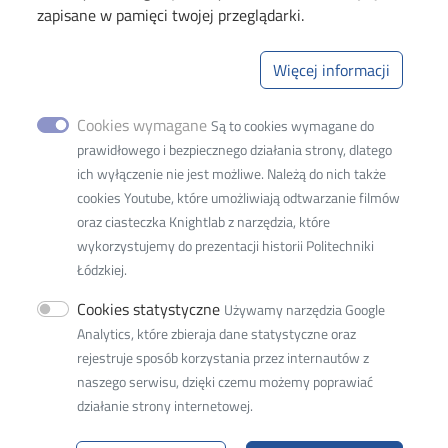
zapisane w pamięci twojej przeglądarki.
Politechnika Łódzka
Wydział Organizacji i Zarządzania
Więcej informacji
Adres siedziby:
93-005 Łódź, ul. Wólczańska 221
Cookies wymagane
Są to cookies wymagane do
prawidłowego i bezpiecznego działania strony, dlatego
Adres do korespondencji:
ich wyłączenie nie jest możliwe. Należą do nich także
90-924 Łódź
cookies Youtube, które umożliwiają odtwarzanie filmów
ul. Żeromskiego 116
oraz ciasteczka Knightlab z narzędzia, które
Adres do doręczeń elektronicznych (ADE)
:
AE:PL-
wykorzystujemy do prezentacji historii Politechniki
77859-99877-ERVVB-29
Łódzkiej.
Cookies statystyczne
tel. 42 631 37 68
Używamy narzędzia Google
e-mail:
w8w8d@adm.p.lodz.pl
Analytics, które zbieraja dane statystyczne oraz
rejestruje sposób korzystania przez internautów z
adres ePUAP: /PolitLodz/W9
naszego serwisu, dzięki czemu możemy poprawiać
działanie strony internetowej.
NIP: 727 002 18 95