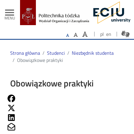
- Strona główn
Przejdź do treści
menu
MENU
pl
en
Strona główna
Studenci
Niezbędnik studenta
Obowiązkowe praktyki
Obowiązkowe praktyki
Share on Fb
Share on Twitter
Share on Linkedin
Share on Mailto