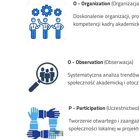
Image
O - Organization
(Organizacja
Doskonalenie organizacji, p
kompetencji kadry akademickie
Image
O - Observation
(Obserwacja)
Systematyczna analiza trendów
społeczność akademicką i otocz
Image
P - Participation
(Uczestnictwo
Tworzenie otwartego i zaanga
społeczności lokalnej w projek