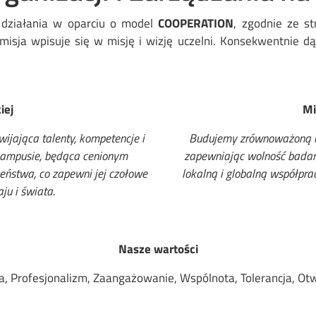
e działania w oparciu o model
COOPERATION
, zgodnie ze st
misja wpisuje się w misję i wizję uczelni. Konsekwentnie dą
iej
Mi
ijająca talenty, kompetencje i
Budujemy zrównoważoną uc
 kampusie, będąca cenionym
zapewniając wolność badań 
zeństwa, co zapewni jej czołowe
lokalną i globalną współpra
ju i świata.
Nasze wartości
, Profesjonalizm, Zaangażowanie, Wspólnota, Tolerancja, Ot