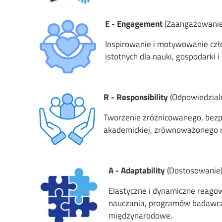
Image
E - Engagement
(Zaangażowanie
Inspirowanie i motywowanie czł
istotnych dla nauki, gospodarki
Image
R - Responsibility
(Odpowiedzial
Tworzenie zróżnicowanego, bezpi
akademickiej, zrównoważonego ro
Image
A - Adaptability
(Dostosowanie
Elastyczne i dynamiczne reago
nauczania, programów badawczyc
międzynarodowe.