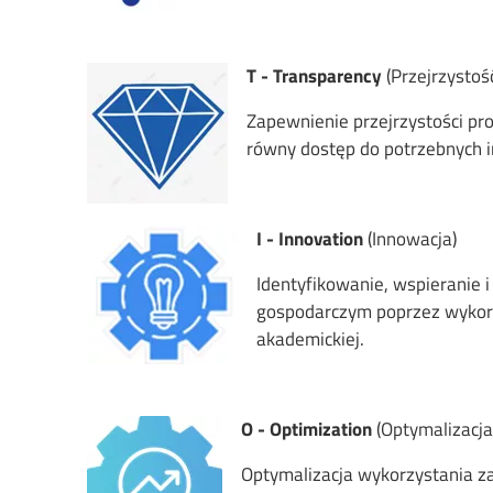
Image
T - Transparency
(Przejrzystoś
Zapewnienie przejrzystości pr
równy dostęp do potrzebnych i
Image
I - Innovation
(Innowacja)
Identyfikowanie, wspieranie 
gospodarczym poprzez wykorzy
akademickiej.
Image
O - Optimization
(Optymalizacja
Optymalizacja wykorzystania z