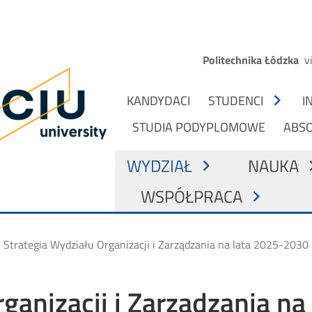
Przejdź do treści
Górne menu
Politechnika Łódzka
v
na główna
NAWIGACJA Z PODZIAŁEM NA OSO
chevron_right
KANDYDACI
STUDENCI
I
STUDIA PODYPLOMOWE
ABS
GŁÓWNA NAWIGACJA
WYDZIAŁ
NAUKA
chevron_right
chevro
WSPÓŁPRACA
chevron_right
Strategia Wydziału Organizacji i Zarządzania na lata 2025-2030
ganizacji i Zarządzania n