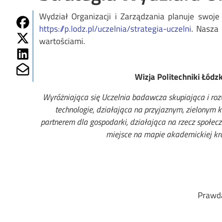
Wydział Organizacji i Zarządzania planuje swoj
Share on Fb
https://p.lodz.pl/uczelnia/strategia-uczelni
. Nasza 
Share on Twitter
wartościami.
Share on Linkedin
Share on Mailto
Wizja Politechniki Łódzk
Wyróżniająca się Uczelnia badawcza skupiająca i rozw
technologie, działająca na przyjaznym, zielonym
partnerem dla gospodarki, działająca na rzecz społec
miejsce na mapie akademickiej kra
Prawda