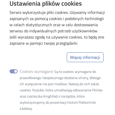
Image
Ustawienia plików cookies
Serwis wykorzystuje pliki cookies. Używamy informacji
zapisanych za pomocą cookies i podobnych technologii
w celach statystycznych oraz w celu dostosowania
serwisu do indywidualnych potrzeb użytkowników.
Jeśli wyrażasz zgodę na używanie cookies, to będą one
zapisane w pamięci twojej przeglądarki.
Politechnika Łódzka
Wydział Organizacji i Zarządzania
Więcej informacji
Adres siedziby:
93-005 Łódź, ul. Wólczańska 221
Cookies wymagane
Są to cookies wymagane do
prawidłowego i bezpiecznego działania strony, dlatego
Adres do korespondencji:
ich wyłączenie nie jest możliwe. Należą do nich także
90-924 Łódź
cookies Youtube, które umożliwiają odtwarzanie filmów
ul. Żeromskiego 116
oraz ciasteczka Knightlab z narzędzia, które
Adres do doręczeń elektronicznych (ADE)
:
AE:PL-
wykorzystujemy do prezentacji historii Politechniki
77859-99877-ERVVB-29
Łódzkiej.