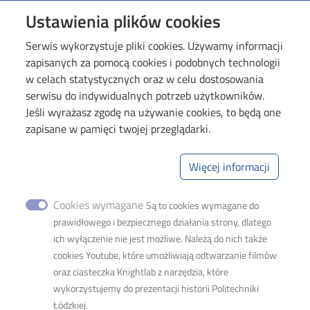
Image
Ustawienia plików cookies
Serwis wykorzystuje pliki cookies. Używamy informacji
zapisanych za pomocą cookies i podobnych technologii
w celach statystycznych oraz w celu dostosowania
serwisu do indywidualnych potrzeb użytkowników.
Jeśli wyrażasz zgodę na używanie cookies, to będą one
zapisane w pamięci twojej przeglądarki.
Politechnika Łódzka
Wydział Organizacji i Zarządzania
Więcej informacji
Adres siedziby:
93-005 Łódź, ul. Wólczańska 221
Cookies wymagane
Są to cookies wymagane do
prawidłowego i bezpiecznego działania strony, dlatego
Adres do korespondencji:
ich wyłączenie nie jest możliwe. Należą do nich także
90-924 Łódź
cookies Youtube, które umożliwiają odtwarzanie filmów
ul. Żeromskiego 116
oraz ciasteczka Knightlab z narzędzia, które
Adres do doręczeń elektronicznych (ADE)
:
AE:PL-
wykorzystujemy do prezentacji historii Politechniki
77859-99877-ERVVB-29
Łódzkiej.