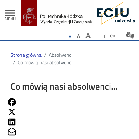
- Strona główn
Przejdź do treści
menu
MENU
pl
en
Strona główna
Absolwenci
Co mówią nasi absolwenci…
Co mówią nasi absolwenci…
Share on Fb
Share on Twitter
Share on Linkedin
Share on Mailto