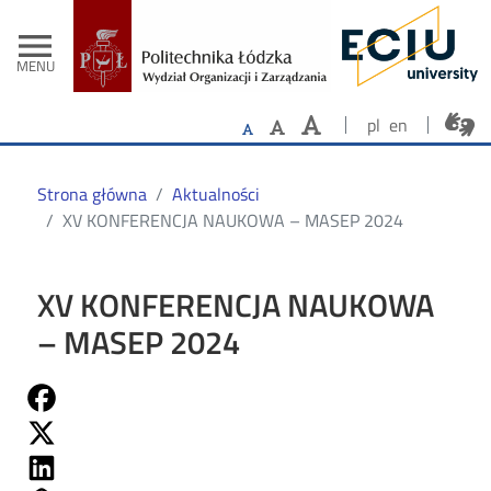
- Strona główn
Przejdź do treści
menu
MENU
pl
en
Strona główna
Aktualności
XV KONFERENCJA NAUKOWA – MASEP 2024
XV KONFERENCJA NAUKOWA
– MASEP 2024
Share on Fb
Share on Twitter
Share on Linkedin