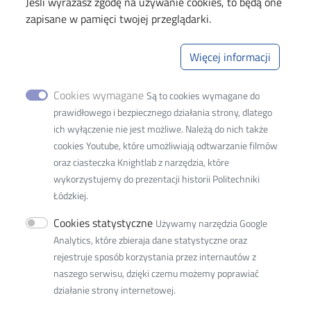
Jeśli wyrażasz zgodę na używanie cookies, to będą one
zapisane w pamięci twojej przeglądarki.
Politechnika Łódzka
Wydział Organizacji i Zarządzania
Więcej informacji
Adres siedziby:
93-005 Łódź, ul. Wólczańska 221
Cookies wymagane
Są to cookies wymagane do
prawidłowego i bezpiecznego działania strony, dlatego
Adres do korespondencji:
ich wyłączenie nie jest możliwe. Należą do nich także
90-924 Łódź
cookies Youtube, które umożliwiają odtwarzanie filmów
ul. Żeromskiego 116
oraz ciasteczka Knightlab z narzędzia, które
Adres do doręczeń elektronicznych (ADE)
:
AE:PL-
wykorzystujemy do prezentacji historii Politechniki
77859-99877-ERVVB-29
Łódzkiej.
Cookies statystyczne
tel. 42 631 37 68
Używamy narzędzia Google
e-mail:
w8w8d@adm.p.lodz.pl
Analytics, które zbieraja dane statystyczne oraz
rejestruje sposób korzystania przez internautów z
adres ePUAP: /PolitLodz/W9
naszego serwisu, dzięki czemu możemy poprawiać
działanie strony internetowej.
NIP: 727 002 18 95