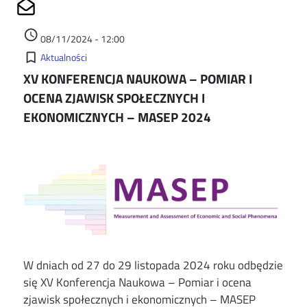
Share on Mailto
Data dodania
access_time
08/11/2024 - 12:00
Kategorie
bookmark_border
Aktualności
XV KONFERENCJA NAUKOWA – POMIAR I
OCENA ZJAWISK SPOŁECZNYCH I
EKONOMICZNYCH – MASEP 2024
Image
W dniach od 27 do 29 listopada 2024 roku odbędzie
się XV Konferencja Naukowa – Pomiar i ocena
zjawisk społecznych i ekonomicznych – MASEP