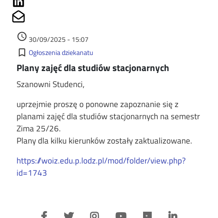
Share on Mailto
Data dodania
access_time
30/09/2025 - 15:07
Kategorie
bookmark_border
Ogłoszenia dziekanatu
Plany zajęć dla studiów stacjonarnych
Szanowni Studenci,
uprzejmie proszę o ponowne zapoznanie się z
planami zajęć dla studiów stacjonarnych na semestr
Zima 25/26.
Plany dla kilku kierunków zostały zaktualizowane.
https://woiz.edu.p.lodz.pl/mod/folder/view.php?
id=1743