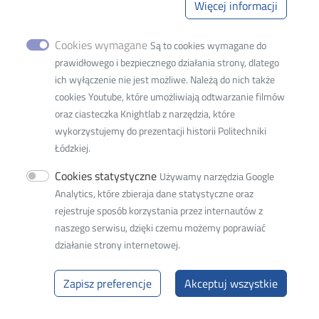
Więcej informacji
Adres siedziby:
93-005 Łódź, ul. Wólczańska 221
Cookies wymagane
Są to cookies wymagane do
prawidłowego i bezpiecznego działania strony, dlatego
Adres do korespondencji:
ich wyłączenie nie jest możliwe. Należą do nich także
90-924 Łódź
cookies Youtube, które umożliwiają odtwarzanie filmów
ul. Żeromskiego 116
oraz ciasteczka Knightlab z narzędzia, które
Adres do doręczeń elektronicznych (ADE)
:
AE:PL-
wykorzystujemy do prezentacji historii Politechniki
77859-99877-ERVVB-29
Łódzkiej.
Cookies statystyczne
tel. 42 631 37 68
Używamy narzędzia Google
e-mail:
w8w8d@adm.p.lodz.pl
Analytics, które zbieraja dane statystyczne oraz
rejestruje sposób korzystania przez internautów z
adres ePUAP: /PolitLodz/W9
naszego serwisu, dzięki czemu możemy poprawiać
działanie strony internetowej.
NIP: 727 002 18 95
Zapisz preferencje
Akceptuj wszystkie
© 2026
Politechnika Łódzka