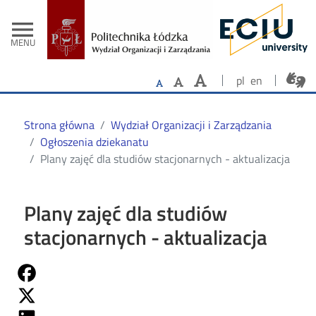
- Strona główn
Przejdź do treści
menu
MENU
pl
en
Strona główna
Wydział Organizacji i Zarządzania
Ogłoszenia dziekanatu
Plany zajęć dla studiów stacjonarnych - aktualizacja
Plany zajęć dla studiów
stacjonarnych - aktualizacja
Share on Fb
Share on Twitter
Share on Linkedin